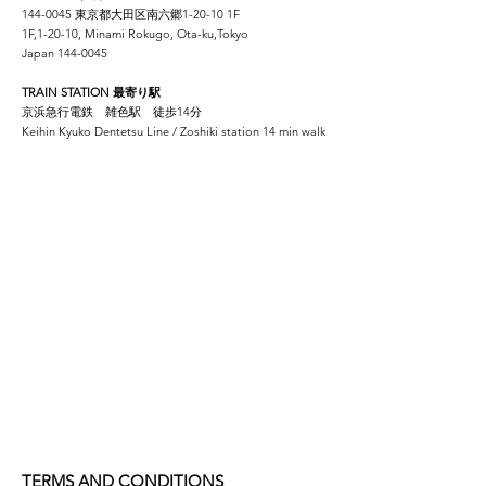
144-0045
東京都大田区南六郷1-20-10 1F
1F,1-20-10, Minami Rokugo, Ota-ku,Tokyo
Japan
144-0045
TRAIN STATION 最寄り駅
京浜急行電鉄 雑色駅 徒歩14分
Keihin Kyuko Dentetsu Line / Zoshiki station 14 min walk
TERMS AND CONDITIONS