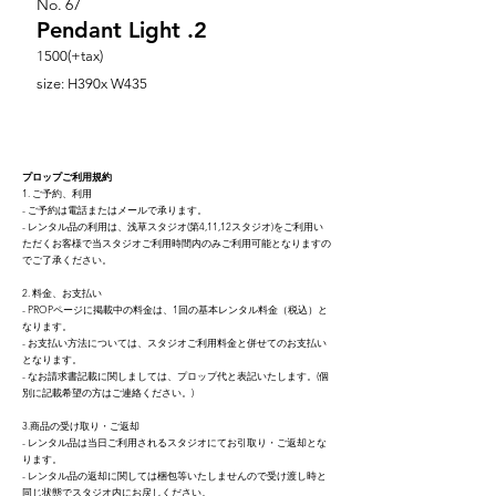
No.
67
Pendant Light .2
1500(+tax)
size: H390x W435
プロップご利用規約
1. ご予約、利用
- ご予約は電話またはメールで承ります。
- レンタル品の利用は、浅草スタジオ(第4,11,12スタジオ)をご利用い
ただくお客様で当スタジオご利用時間内のみご利用可能となりますの
でご了承ください。
2. 料金、お支払い
- PROPページに掲載中の料金は、1回の基本レンタ
ル料金（税込）と
なり
ます。
- お支払い方法については、スタジオご利用料金と併せてのお支払い
となります。
- なお請求書記載に関しましては、プロップ代と表記いたします。(個
別に記載希望の方はご連絡ください。)
3.商品の受け取り・ご返却
- レンタル品は当日ご利用されるスタジオにてお引取り・ご返却とな
ります。
- レンタル品の返却に関しては梱包等いたしませんので受け渡し時と
同じ状態でスタジオ内にお戻しください。