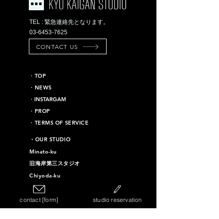
TEL : 緊急連絡先となります。
03-6453-7625
CONTACT US
​・TOP
・NEWS
​・INSTARGAM
・PROP
・TERMS OF SERVICE
​・OUR STUDIO
Minato-ku
旧海岸第三スタジオ
Chiyoda-ku
旧海岸第十六スタジオ
contact [form]
studio reservation
Taito-ku
旧海岸第四スタジオ