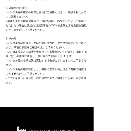
4. 破損された場合
- レンタル品の破損や紛失は直ちにご連絡ください。破損されたもの
もご返却ください。
- 修理を有する場合や修理が不可能な場合、紛失などによりご返却い
ただけない場合は該当品の販売価格の100％を上限とする金額を頂戴
いたしますのでご了承ください。
5. その他
- レンタル品の仕様上、色味の違いや汚れ、やガタつきなどがござい
ます。事前に状態をご確認の上、ご予約ください。
- レンタル品などには著作権が存在する場合がございます。 撮影する
際には、著作権に留意し、自己責任でお願いいたします。
- レンタル品の在庫状況は変動する場合がございますのでご了承くだ
さい。
- レンタル品の破損等により、撮影に支障が出た場合の費用の補償は
できませんのでご了承ください。
- ご予約を承った場合は、利用規約の全てに同意したものとみなされ
ます。