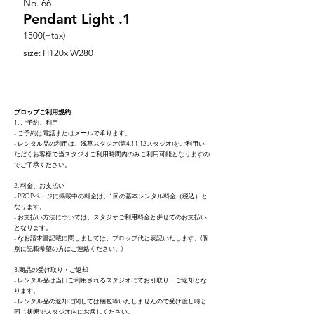
No.
66
Pendant Light .1
1500(+tax)
size: H120x W280
プロップご利用規約
1. ご予約、利用
- ご予約は電話またはメールで承ります。
- レンタル品の利用は、浅草スタジオ(第4,11,12スタジオ)をご利用い
ただくお客様で当スタジオご利用時間内のみご利用可能となりますの
でご了承ください。
2. 料金、お支払い
- PROPページに掲載中の料金は、1回の基本レンタ
ル料金（税込）と
なり
ます。
- お支払い方法については、スタジオご利用料金と併せてのお支払い
となります。
- なお請求書記載に関しましては、プロップ代と表記いたします。(個
別に記載希望の方はご連絡ください。)
3.商品の受け取り・ご返却
- レンタル品は当日ご利用されるスタジオにてお引取り・ご返却とな
ります。
- レンタル品の返却に関しては梱包等いたしませんので受け渡し時と
同じ状態でスタジオ内にお戻しください。