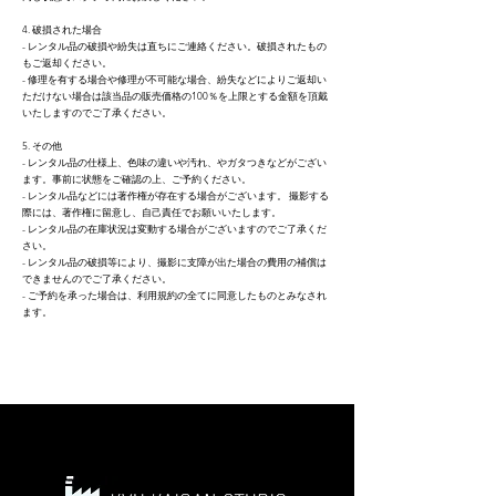
4. 破損された場合
- レンタル品の破損や紛失は直ちにご連絡ください。破損されたもの
もご返却ください。
- 修理を有する場合や修理が不可能な場合、紛失などによりご返却い
ただけない場合は該当品の販売価格の100％を上限とする金額を頂戴
いたしますのでご了承ください。
5. その他
- レンタル品の仕様上、色味の違いや汚れ、やガタつきなどがござい
ます。事前に状態をご確認の上、ご予約ください。
- レンタル品などには著作権が存在する場合がございます。 撮影する
際には、著作権に留意し、自己責任でお願いいたします。
- レンタル品の在庫状況は変動する場合がございますのでご了承くだ
さい。
- レンタル品の破損等により、撮影に支障が出た場合の費用の補償は
できませんのでご了承ください。
- ご予約を承った場合は、利用規約の全てに同意したものとみなされ
ます。