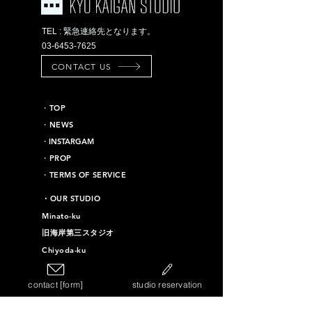
TEL : 緊急連絡先となります。
03-6453-7625
CONTACT US
​・TOP
・NEWS
​・INSTARGAM
・PROP
・TERMS OF SERVICE
​・OUR STUDIO
Minato-ku
旧海岸第三スタジオ
Chiyoda-ku
旧海岸第十六スタジオ
contact [form]
studio reservation
Taito-ku
旧海岸第四スタジオ