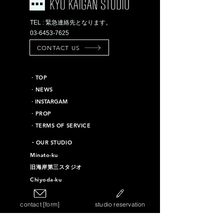
TEL : 緊急連絡先となります。
03-6453-7625
CONTACT US
​・TOP
・NEWS
​・INSTARGAM
・PROP
・TERMS OF SERVICE
​・OUR STUDIO
Minato-ku
旧海岸第三スタジオ
Chiyoda-ku
旧海岸第十六スタジオ
contact [form]
studio reservation
Taito-ku
旧海岸第四スタジオ