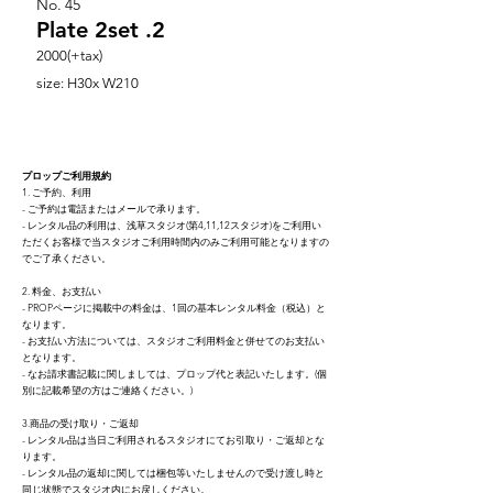
No.
45
Plate 2set .2
2000(+tax)
size: H30x W210
プロップご利用規約
1. ご予約、利用
- ご予約は電話またはメールで承ります。
- レンタル品の利用は、浅草スタジオ(第4,11,12スタジオ)をご利用い
ただくお客様で当スタジオご利用時間内のみご利用可能となりますの
でご了承ください。
2. 料金、お支払い
- PROPページに掲載中の料金は、1回の基本レンタ
ル料金（税込）と
なり
ます。
- お支払い方法については、スタジオご利用料金と併せてのお支払い
となります。
- なお請求書記載に関しましては、プロップ代と表記いたします。(個
別に記載希望の方はご連絡ください。)
3.商品の受け取り・ご返却
- レンタル品は当日ご利用されるスタジオにてお引取り・ご返却とな
ります。
- レンタル品の返却に関しては梱包等いたしませんので受け渡し時と
同じ状態でスタジオ内にお戻しください。