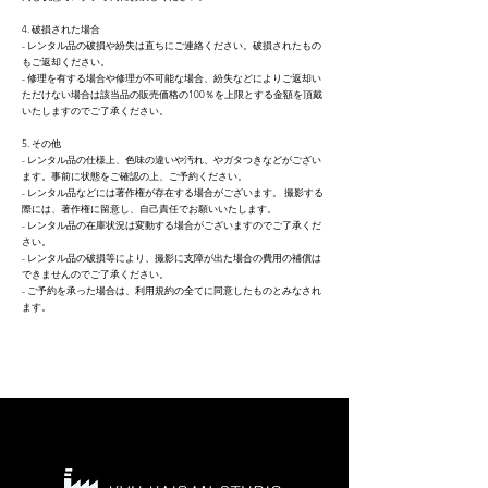
4. 破損された場合
- レンタル品の破損や紛失は直ちにご連絡ください。破損されたもの
もご返却ください。
- 修理を有する場合や修理が不可能な場合、紛失などによりご返却い
ただけない場合は該当品の販売価格の100％を上限とする金額を頂戴
いたしますのでご了承ください。
5. その他
- レンタル品の仕様上、色味の違いや汚れ、やガタつきなどがござい
ます。事前に状態をご確認の上、ご予約ください。
- レンタル品などには著作権が存在する場合がございます。 撮影する
際には、著作権に留意し、自己責任でお願いいたします。
- レンタル品の在庫状況は変動する場合がございますのでご了承くだ
さい。
- レンタル品の破損等により、撮影に支障が出た場合の費用の補償は
できませんのでご了承ください。
- ご予約を承った場合は、利用規約の全てに同意したものとみなされ
ます。