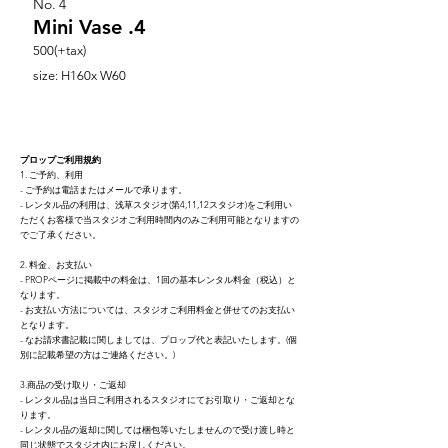
No.
4
Mini Vase .4
500(+tax)
size: H160x W60
プロップご利用規約
1. ご予約、利用
- ご予約は電話またはメールで承ります。
- レンタル品の利用は、浅草スタジオ(第4,11,12スタジオ)をご利用い
ただくお客様で当スタジオご利用時間内のみご利用可能となりますの
でご了承ください。
2. 料金、お支払い
- PROPページに掲載中の料金は、1回の基本レンタ
ル料金（税込）と
なり
ます。
- お支払い方法については、スタジオご利用料金と併せてのお支払い
となります。
- なお請求書記載に関しましては、プロップ代と表記いたします。(個
別に記載希望の方はご連絡ください。)
3.商品の受け取り・ご返却
- レンタル品は当日ご利用されるスタジオにてお引取り・ご返却とな
ります。
- レンタル品の返却に関しては梱包等いたしませんので受け渡し時と
同じ状態でスタジオ内にお戻しください。