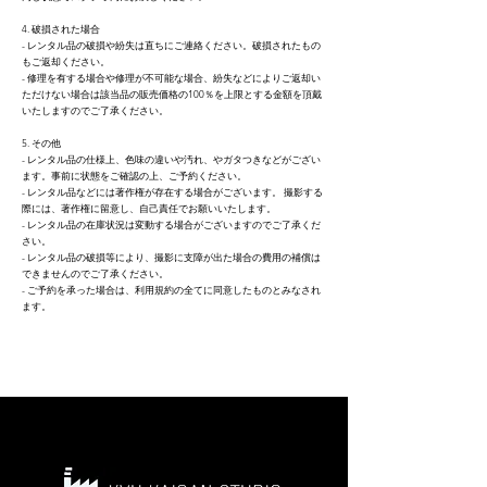
4. 破損された場合
- レンタル品の破損や紛失は直ちにご連絡ください。破損されたもの
もご返却ください。
- 修理を有する場合や修理が不可能な場合、紛失などによりご返却い
ただけない場合は該当品の販売価格の100％を上限とする金額を頂戴
いたしますのでご了承ください。
5. その他
- レンタル品の仕様上、色味の違いや汚れ、やガタつきなどがござい
ます。事前に状態をご確認の上、ご予約ください。
- レンタル品などには著作権が存在する場合がございます。 撮影する
際には、著作権に留意し、自己責任でお願いいたします。
- レンタル品の在庫状況は変動する場合がございますのでご了承くだ
さい。
- レンタル品の破損等により、撮影に支障が出た場合の費用の補償は
できませんのでご了承ください。
- ご予約を承った場合は、利用規約の全てに同意したものとみなされ
ます。