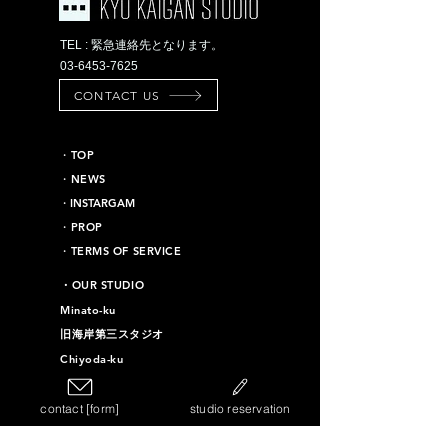
TEL : 緊急連絡先となります。
03-6453-7625
CONTACT US
​・TOP
・NEWS
​・INSTARGAM
・PROP
・TERMS OF SERVICE
​・OUR STUDIO
Minato-ku
旧海岸第三スタジオ
Chiyoda-ku
旧海岸第十六スタジオ
contact [form]
studio reservation
Taito-ku
旧海岸第四スタジオ