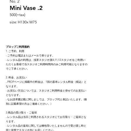
No.
2
Mini Vase .2
500(+tax)
size: H130x W75
プロップご利用規約
1. ご予約、利用
- ご予約は電話またはメールで承ります。
- レンタル品の利用は、浅草スタジオ(第4,11,12スタジオ)をご利用い
ただくお客様で当スタジオご利用時間内のみご利用可能となりますの
でご了承ください。
2. 料金、お支払い
- PROPページに掲載中の料金は、1回の基本レンタ
ル料金（税込）と
なり
ます。
- お支払い方法については、スタジオご利用料金と併せてのお支払い
となります。
- なお請求書記載に関しましては、プロップ代と表記いたします。(個
別に記載希望の方はご連絡ください。)
3.商品の受け取り・ご返却
- レンタル品は当日ご利用されるスタジオにてお引取り・ご返却とな
ります。
- レンタル品の返却に関しては梱包等いたしませんので受け渡し時と
同じ状態でスタジオ内にお戻しください。