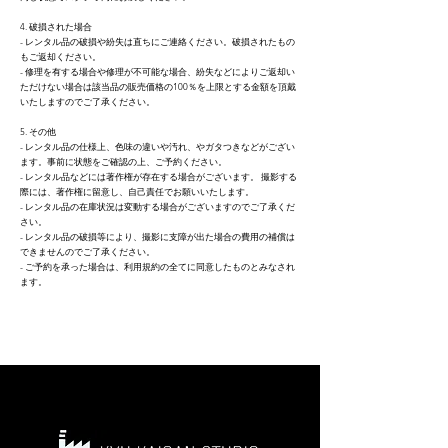
4. 破損された場合
- レンタル品の破損や紛失は直ちにご連絡ください。破損されたもの
もご返却ください。
- 修理を有する場合や修理が不可能な場合、紛失などによりご返却い
ただけない場合は該当品の販売価格の100％を上限とする金額を頂戴
いたしますのでご了承ください。
5. その他
- レンタル品の仕様上、色味の違いや汚れ、やガタつきなどがござい
ます。事前に状態をご確認の上、ご予約ください。
- レンタル品などには著作権が存在する場合がございます。 撮影する
際には、著作権に留意し、自己責任でお願いいたします。
- レンタル品の在庫状況は変動する場合がございますのでご了承くだ
さい。
- レンタル品の破損等により、撮影に支障が出た場合の費用の補償は
できませんのでご了承ください。
- ご予約を承った場合は、利用規約の全てに同意したものとみなされ
ます。