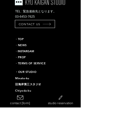
TEL : 緊急連絡先となります。
03-6453-7625
CONTACT US
​・TOP
・NEWS
​・INSTARGAM
・PROP
・TERMS OF SERVICE
​・OUR STUDIO
Minato-ku
旧海岸第三スタジオ
Chiyoda-ku
旧海岸第十六スタジオ
contact [form]
studio reservation
Taito-ku
旧海岸第四スタジオ