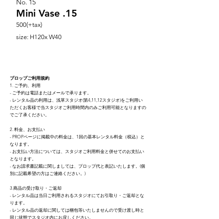
No.
15
Mini Vase .15
500(+tax)
size: H120x W40
プロップご利用規約
1. ご予約、利用
- ご予約は電話またはメールで承ります。
- レンタル品の利用は、浅草スタジオ(第4,11,12スタジオ)をご利用い
ただくお客様で当スタジオご利用時間内のみご利用可能となりますの
でご了承ください。
2. 料金、お支払い
- PROPページに掲載中の料金は、1回の基本レンタ
ル料金（税込）と
なり
ます。
- お支払い方法については、スタジオご利用料金と併せてのお支払い
となります。
- なお請求書記載に関しましては、プロップ代と表記いたします。(個
別に記載希望の方はご連絡ください。)
3.商品の受け取り・ご返却
- レンタル品は当日ご利用されるスタジオにてお引取り・ご返却とな
ります。
- レンタル品の返却に関しては梱包等いたしませんので受け渡し時と
同じ状態でスタジオ内にお戻しください。