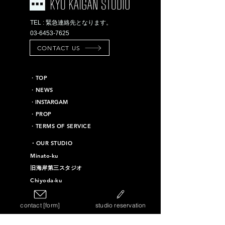
TEL : 緊急連絡先となります。
03-6453-7625
CONTACT US
​・TOP
・NEWS
​・INSTARGAM
・PROP
・TERMS OF SERVICE
​・OUR STUDIO
Minato-ku
旧海岸第三スタジオ
Chiyoda-ku
旧海岸第十六スタジオ
contact [form]
studio reservation
Taito-ku
旧海岸第四スタジオ