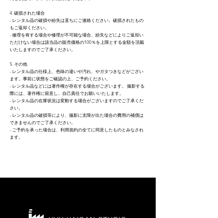
4. 破損された場合
- レンタル品の破損や紛失は直ちにご連絡ください。破損されたもの
もご返却ください。
- 修理を有する場合や修理が不可能な場合、紛失などによりご返却い
ただけない場合は該当品の販売価格の100％を上限とする金額を頂戴
いたしますのでご了承ください。
5. その他
- レンタル品の仕様上、色味の違いや汚れ、やガタつきなどがござい
ます。事前に状態をご確認の上、ご予約ください。
- レンタル品などには著作権が存在する場合がございます。 撮影する
際には、著作権に留意し、自己責任でお願いいたします。
- レンタル品の在庫状況は変動する場合がございますのでご了承くだ
さい。
- レンタル品の破損等により、撮影に支障が出た場合の費用の補償は
できませんのでご了承ください。
- ご予約を承った場合は、利用規約の全てに同意したものとみなされ
ます。