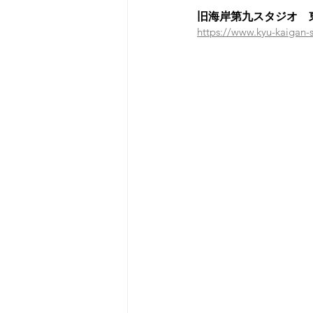
旧海岸第九スタジオ　
https://www.kyu-kaigan-