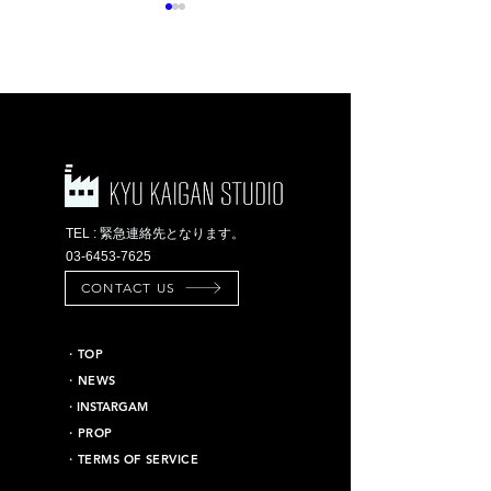
複数シーンが撮れる
インダストリアル
ロケ地のご紹介[ハウ
テイストの撮影ス
ススタジオ]
ジオ
TEL : 緊急連絡先となります。
03-6453-7625
CONTACT US
​・TOP
・NEWS
​・INSTARGAM
・PROP
・TERMS OF SERVICE