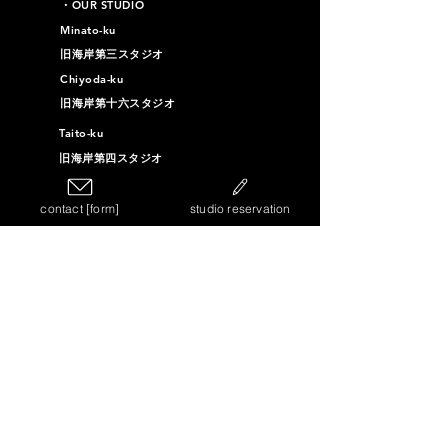
​・OUR STUDIO
Minato-ku
旧海岸第三スタジオ
Chiyoda-ku
旧海岸第十六スタジオ
Taito-ku
旧海岸第四スタジオ
旧海岸第十一スタジオ
contact [form]
studio reservation
旧海岸第十二スタジオ
旧海岸第十スタジオ
Sumida-ku
Vintage Furniture Studio
Vintage Bookstore Studio
Ota-ku
旧海岸第十三スタジオ
旧海岸第十四スタジオ
旧海岸第十五スタジオ