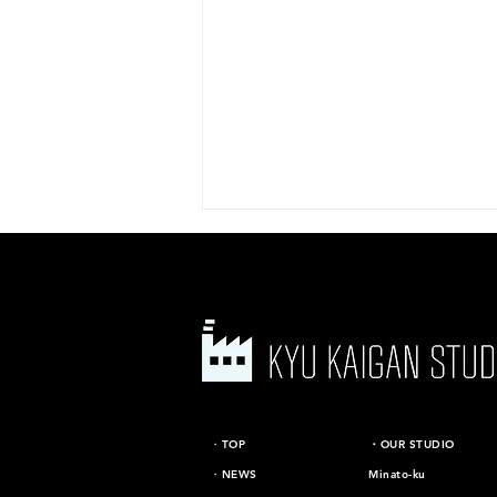
期間限定リニューアルオープ
​・TOP
​・OUR STUDIO
ンのお知らせ「旧海岸第二ス
・NEWS
Minato-ku
タジオ」