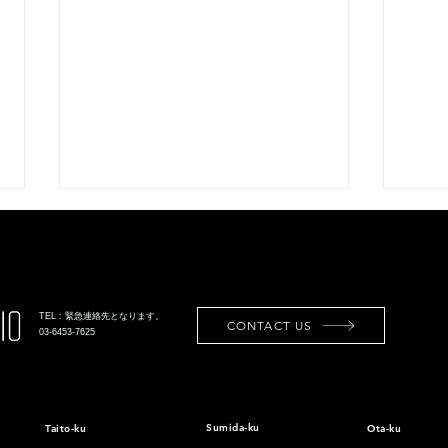
TEL : 緊急連絡先となります。
CONTACT US
03-6453-7625
[第二、第五スタジオ]新スタ
家具
WEG
ジオ移転準備に伴い閉鎖のお
Sumida-ku
CH
Taito-ku
Ota-ku
知らせ