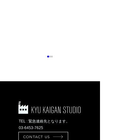
複数シーンが撮れる
インダストリアル
ロケ地のご紹介[ハウ
テイストの撮影ス
ススタジオ]
ジオ
TEL : 緊急連絡先となります。
03-6453-7625
CONTACT US