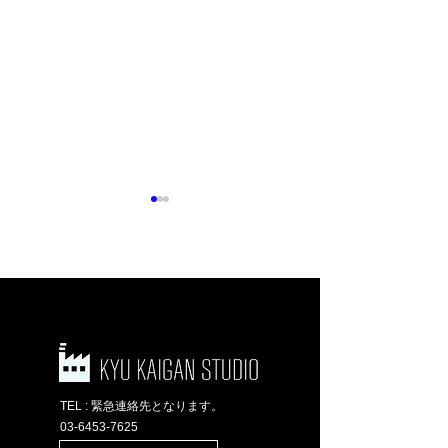
[第二、第五スタジオ]
家具紹介シリー
HANS J. WEGNER
新スタジオ移転準備
JH550 PEACOCK
に伴い閉鎖のお知ら
CHAIR @旧海岸
せ
TEL : 緊急連絡先となります。
二スタジオ
03-6453-7625