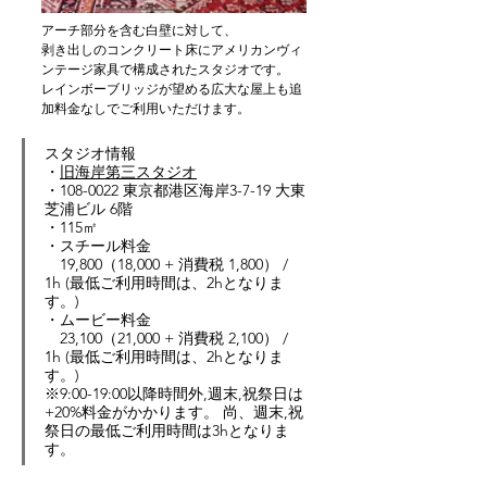
アーチ部分を含む白壁に対して、
剥き出しのコンクリート床にアメリカンヴィ
ンテージ家具で構成されたスタジオです。
レインボーブリッジが望める広大な屋上も追
加料金なしでご利用いただけます。
スタジオ情報
・
旧海岸第三スタジオ
・
108-0022 東京都港区海岸3-7-19 大東
芝浦ビル 6階
・
115
㎡
・スチール料金　
　19,800（18,000 + 消費税 1,800） / 
1h (最低ご利用時間は、2hとなりま
す。)
・ムービー料金
　23,100（21,000 + 消費税 2,100） / 
1h (最低ご利用時間は、2hとなりま
す。)
※9:00-19:00以降時間外,週末,祝祭日は
+20%料金がかかります。 尚、週末,祝
祭日の最低ご利用時間は3hとなりま
す。