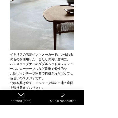
イギリスの老舗ペンキメーカー Farrow&Balls
のものを使用した日当たりの良い空間に、
ハンスウェグナーのダブルベッドやフィンユ
ールのローテーブルなど貴重で個性的な
北欧ヴィンテージ家具で構成されたポップな
色使いのスタジオです。
北欧家具は全て、デンマーク製の生地で座面
を張り替えております。
Farrow&Ballsは、イギリス国内では、子供用
のおもちゃなどの塗装にも使用されるほどの
contact [form]
studio reservation
安全性のある発色の良いペンキメーカーで
す。
同建物には、旧海岸第四スタジオ、旧海岸第
十一スタジオがございます。