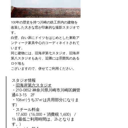
100年の歴史を持つ川崎の鉄工所内の建物を
改装した大きな窓が印象的な撮影スタジオで
す。
白壁、白い床にドイツをはじめとした東欧ア
ンティーク家具中心のコーディネイトされて
います。
同じ建物には、旧海岸第七スタジオ、旧海岸
第八スタジオもあり、近隣には雰囲気のある
ロケ地も
ございますので、併せてご利用ください。
スタジオ情報
・
旧海岸第六スタジオ
・
210-0852 神奈川県川崎市川崎区鋼管
通4-3-15　2F
・
106
㎡
(うち37㎡は共用部分になりま
す)
・スチール料金　
17,600（16,000 + 消費税 1,600） / 
1h (最低ご利用時間は、2hとなりま
す。)