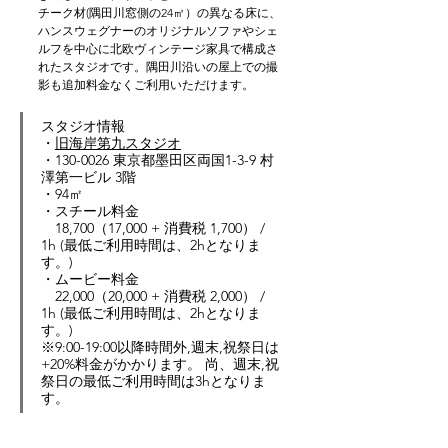
チーク材(隅田川窓側の24㎡）の異なる床に、
ハンスウェグナーのオリジナルソファやシェ
ルフを中心に北欧ヴィンテージ家具で構成さ
れたスタジオです。隅田川沿いの屋上での撮
影も追加料金なくご利用いただけます。
スタジオ情報
・
旧海岸第九スタジオ
・
130-0026 東京都墨田区両国1-3-9 村
澤第一ビル 3階
・
94
㎡
・スチール料金　
18,700（17,000 + 消費税 1,700） / 
1h (最低ご利用時間は、2hとなりま
す。)
・ムービー料金
22,000（20,000 + 消費税 2,000） / 
1h (最低ご利用時間は、2hとなりま
す。)
※9:00-19:00以降時間外,週末,祝祭日は
+20%料金がかかります。 尚、週末,祝
祭日の最低ご利用時間は3hとなりま
す。