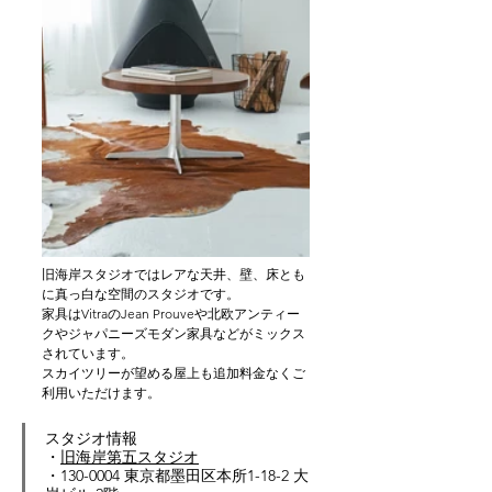
旧海岸スタジオではレアな天井、壁、床とも
に真っ白な空間のスタジオです。
家具はVitraのJean Prouveや北欧アンティー
クやジャパニーズモダン家具などがミックス
されています。
スカイツリーが望める屋上も追加料金なくご
利用いただけます。
スタジオ情報
・
旧海岸第五スタジオ
・
130-0004 東京都墨田区本所1-18-2 大