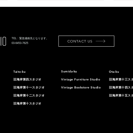
TEL : 緊急連絡先となります。
CONTACT US
03-6453-7625
家具紹介シリーズ HANS J.
[東
WEGNER JH550 PEACOCK
壁が
Sumida-ku
CHAIR @旧海岸第二スタジ
Taito-ku
Ota-ku
紹介
オ
旧海岸第四スタジオ
Vintage Furniture Studio
旧海岸第十三ス
旧海岸第十一スタジオ
Vintage Bookstore Studio
旧海岸第十四ス
旧海岸第十二スタジオ
旧海岸第十五ス
旧海岸第十スタジオ