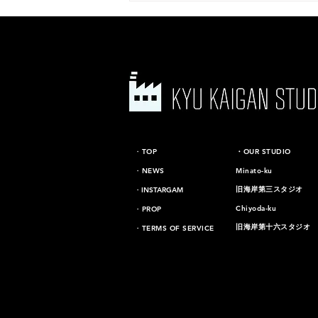
[第二、第五スタジオ]新スタ
​・TOP
​・OUR STUDIO
ジオ移転準備に伴い閉鎖のお
・NEWS
Minato-ku
知らせ
旧海岸第三スタジオ
​・INSTARGAM
Chiyoda-ku
・PROP
旧海岸第十六スタジオ
・TERMS OF SERVICE