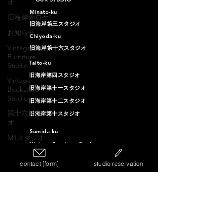
オ
Minato-ku
旧海岸外ロケ1
旧海岸第三スタジオ
お知らせ
Chiyoda-ku
Vintage
旧海岸第十六スタジオ
Furniture
Taito-ku
Studio
旧海岸第四スタジオ
Vintage
旧海岸第十一スタジオ
Bookstore
Studio
旧海岸第十二スタジオ
第十六スタジ
旧海岸第十スタジオ
オ
Sumida-ku
M1スタジオ
Vintage Furniture Studio
Vintage Bookstore Studio
contact [form]
studio reservation
Ota-ku
旧海岸第十三スタジオ
旧海岸第十四スタジオ
旧海岸第十五スタジオ