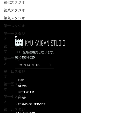
第七スタジオ
第八スタジオ
第九スタジオ
第十スタジオ
第十一スタジ
オ
第十二スタジ
オ
TEL : 緊急連絡先となります。
03-6453-7625
第十三スタジ
オ
CONTACT US
第十四スタジ
オ
​・TOP
第十五スタジ
・NEWS
オ
​・INSTARGAM
第十七スタジ
・PROP
オ
・TERMS OF SERVICE
第十八スタジ
​・OUR STUDIO