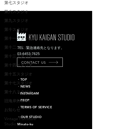
第七スタジオ
第八スタジオ
第九スタジオ
第十スタジオ
第十一スタジオ
第十二スタジオ
TEL : 緊急連絡先となります。
03-6453-7625
第十三スタジオ
CONTACT US
第十四スタジオ
第十五スタジオ
​・TOP
第十七スタジオ
・NEWS
第十八スタジオ
​・INSTARGAM
旧海岸外ロケ1
・PROP
・TERMS OF SERVICE
お知らせ
​・OUR STUDIO
Vintage Furniture
Studio
Minato-ku