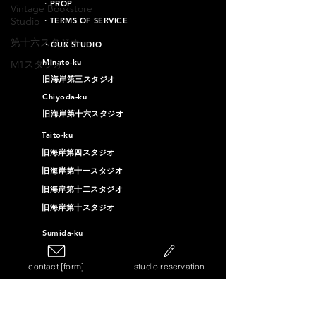
・PROP
Vintage Bookstore
Studio
・TERMS OF SERVICE
第十六スタジオ
​・OUR STUDIO
Minato-ku
M1スタジオ
旧海岸第三スタジオ
Chiyoda-ku
旧海岸第十六スタジオ
Taito-ku
旧海岸第四スタジオ
旧海岸第十一スタジオ
旧海岸第十二スタジオ
旧海岸第十スタジオ
Sumida-ku
Vintage Furniture Studio
contact [form]
studio reservation
Vintage Bookstore Studio
Ota-ku
旧海岸第十三スタジオ