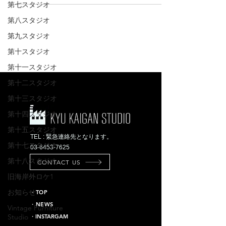
第七スタジオ
第八スタジオ
第九スタジオ
第十スタジオ
第十一スタジオ
第十二スタジオ
第十三スタジオ
第十四スタジオ
第十五スタジオ
TEL : 緊急連絡先となります。
第十七スタジオ
03-6453-7625
第十八スタジオ
CONTACT US
旧海岸外ロケ1
お知らせ
​・TOP
・NEWS
Vintage Furniture
Studio
​・INSTARGAM